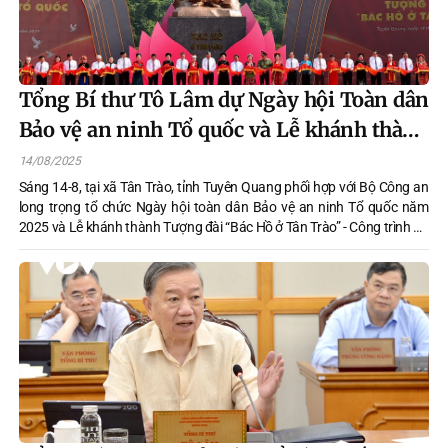
Tổng Bí thư Tô Lâm dự Ngày hội Toàn dân
Bảo vệ an ninh Tổ quốc và Lễ khánh thành
Tượng đài “Bác Hồ ở Tân Trào”
14/08/2025
Sáng 14-8, tại xã Tân Trào, tỉnh Tuyên Quang phối hợp với Bộ Công an
long trọng tổ chức Ngày hội toàn dân Bảo vệ an ninh Tổ quốc năm
2025 và Lễ khánh thành Tượng đài “Bác Hồ ở Tân Trào” - Công trình do
Bộ Công an tặng Đảng bộ, chính quyền và nhân dân tỉnh Tuyên Quang.