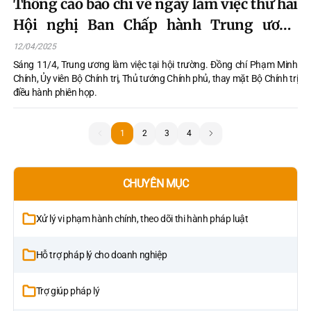
Thông cáo báo chí về ngày làm việc thứ hai
Hội nghị Ban Chấp hành Trung ương
Đảng lần thứ 11 khóa XIII
12/04/2025
Sáng 11/4, Trung ương làm việc tại hội trường. Đồng chí Phạm Minh
Chính, Ủy viên Bộ Chính trị, Thủ tướng Chính phủ, thay mặt Bộ Chính trị
điều hành phiên họp.
1
1
2
3
4
CHUYÊN MỤC
Xử lý vi phạm hành chính, theo dõi thi hành pháp luật
Hỗ trợ pháp lý cho doanh nghiệp
Trợ giúp pháp lý