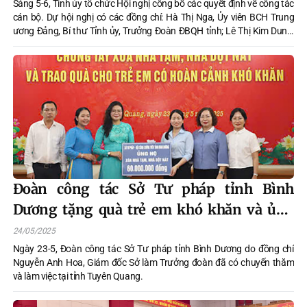
Sáng 5-6, Tỉnh ủy tổ chức Hội nghị công bố các quyết định về công tác
cán bộ. Dự hội nghị có các đồng chí: Hà Thị Nga, Ủy viên BCH Trung
ương Đảng, Bí thư Tỉnh ủy, Trưởng Đoàn ĐBQH tỉnh; Lê Thị Kim Dung,
Phó Bí thư Thường trực Tỉnh ủy, Chủ tịch HĐND tỉnh; Nguyễn Văn Sơn,
Phó Bí thư Tỉnh ủy, Chủ tịch UBND tỉnh; các đồng chí Ủy viên Ban
Thường vụ Tỉnh ủy, Ủy viên BCH Đảng bộ tỉnh; lãnh đạo các sở, ngành,
các huyện thành phố.
Đoàn công tác Sở Tư pháp tỉnh Bình
Dương tặng quà trẻ em khó khăn và ủng
hộ Quỹ xoá nhà tạm, dột nát tỉnh ta
24/05/2025
Ngày 23-5, Đoàn công tác Sở Tư pháp tỉnh Bình Dương do đồng chí
Nguyễn Anh Hoa, Giám đốc Sở làm Trưởng đoàn đã có chuyến thăm
và làm việc tại tỉnh Tuyên Quang.