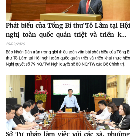
Phát biểu của Tổng Bí thư Tô Lâm tại Hội
nghị toàn quốc quán triệt và triển khai
thực hiện Nghị quyết số 79-NQ/TW, Nghị
25/02/2026
quyết số 80-NQ/TW của Bộ Chính trị
Báo Nhân Dân trân trọng giới thiệu toàn văn bài phát biểu của Tổng Bí
thư Tô Lâm tại Hội nghị toàn quốc quán triệt và triển khai thực hiện
Nghị quyết số 79-NQ/TW, Nghị quyết số 80-NQ/TW của Bộ Chính trị.
Sở Tư pháp làm việc với các xã, phường