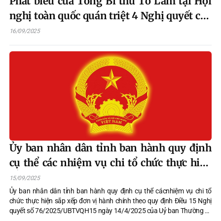
Phát biểu của Tổng Bí thư Tô Lâm tại Hội
nghị toàn quốc quán triệt 4 Nghị quyết của
Bộ Chính trị
16/09/2025
Ủy ban nhân dân tỉnh ban hành quy định
cụ thể các nhiệm vụ chi tổ chức thực hiện
sắp xếp đơn vị hành chính theo quy định
15/09/2025
Điều 15 Nghị quyết số 76/2025/UBTVQH15
Ủy ban nhân dân tỉnh ban hành quy định cụ thể cácnhiệm vụ chi tổ
chức thực hiện sắp xếp đơn vị hành chính theo quy định Điều 15 Nghị
ngày 14/4/2025 của Uỷ ban Thường vụ
quyết số 76/2025/UBTVQH15 ngày 14/4/2025 của Uỷ ban Thường vụ
Quốc hội đơn vị hành chính trên địa bàn tỉnh Tuyên Quang