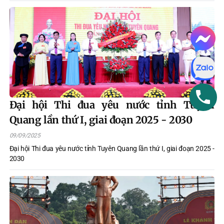
Quốc hội đơn vị hành chính trên địa bàn
tỉnh Tuyên Quang
Đại hội Thi đua yêu nước tỉnh Tuyên
Quang lần thứ I, giai đoạn 2025 - 2030
09/09/2025
Đại hội Thi đua yêu nước tỉnh Tuyên Quang lần thứ I, giai đoạn 2025 -
2030