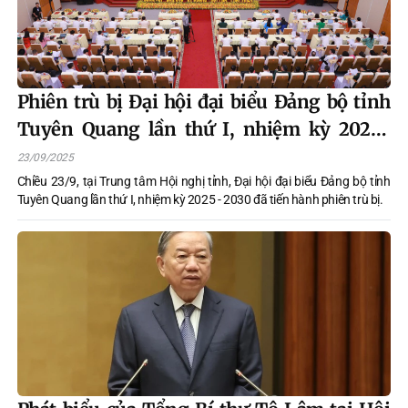
Phiên trù bị Đại hội đại biểu Đảng bộ tỉnh
Tuyên Quang lần thứ I, nhiệm kỳ 2025-
2030
23/09/2025
Chiều 23/9, tại Trung tâm Hội nghị tỉnh, Đại hội đại biểu Đảng bộ tỉnh
Tuyên Quang lần thứ I, nhiệm kỳ 2025 - 2030 đã tiến hành phiên trù bị.