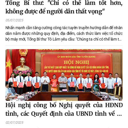
Tổng Bí thư: "Chỉ có thể làm tốt hơn,
không được để người dân thất vọng"
05/07/2025
Nhấn mạnh cần tăng cường công tác tuyên truyền hướng dẫn để nhân
dân nắm được những quy định, địa điểm, cách thức làm việc tổ chức
bộ máy mới, Tổng Bí thư Tô Lâm yêu cầu: "Chúng ta chỉ có thể làm tốt
hơn, không được để người dân, doanh nghiệp thất vọng”.
Hội nghị công bố Nghị quyết của HĐND
tỉnh, các Quyết định của UBND tỉnh về tổ
chức bộ máy và công tác cán bộ
02/07/2025