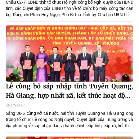
Chiều 02/7, UBND tỉnh tổ chức Hội nghị công bố Nghị quyết của HĐND
tỉnh, các Quyết định của UBND tỉnh về tổ chức bộ máy, công tác cán
bộ. Đồng chí Phan Huy Ngọc, Phó Bí thư Tỉnh ủy, Chủ tịch UBND tỉnh
chủ trì hội nghị.
Lễ công bố sáp nhập tỉnh Tuyên Quang,
Hà Giang, hợp nhất xã, kết thúc hoạt động
cấp huyện và chỉ định công tác cán bộ
30/06/2025
Sáng 30-6, cùng với cả nước, hai tỉnh Tuyên Quang và Hà Giang long
trọng tổ chức Lễ công bố Nghị quyết, Quyết định của Trung ương và
địa phương về sáp nhập đơn vị hành chính cấp tỉnh, cấp xã, kết thúc
hoạt động đơn vị hành chính cấp huyện, thành lập tổ chức đảng, chỉ
định cấp uỷ, Hội đồng nhân dân, Uỷ ban nhân dân, Uỷ ban Mặt trận Tổ