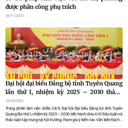
được phân công phụ trách
04/11/2025
Đại hội đại biểu Đảng bộ tỉnh Tuyên Quang
lần thứ I, nhiệm kỳ 2025 – 2030 thành
công tốt đẹp
25/09/2025
Trong phiên làm việc chiều 24/9, Đại hội đại biểu Đảng bộ tỉnh Tuyên
Quang lần thứ I, nhiệm kỳ 2025 – 2030 tiến hành chia 4 tổ thảo luận và
thảo luận tập trung tại hội trường; tham gia ý kiến vào Văn kiện Đại hội
Đảng bộ tỉnh lần thứ I, nhiệm kỳ 2025 - 2030 và Văn kiện Đại hội đại