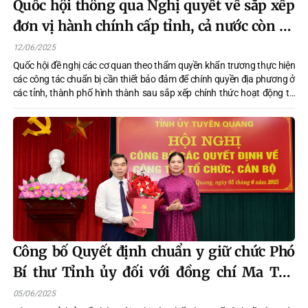
Quốc hội thông qua Nghị quyết về sắp xếp
đơn vị hành chính cấp tỉnh, cả nước còn 34
tỉnh, thành
12/06/2025
Quốc hội đề nghị các cơ quan theo thẩm quyền khẩn trương thực hiện
các công tác chuẩn bị cần thiết bảo đảm để chính quyền địa phương ở
các tỉnh, thành phố hình thành sau sắp xếp chính thức hoạt động từ
ngày 1/7/2025. Nghị quyết của Quốc hội có hiệu lực thi hành từ ngày
được thông qua.
Công bố Quyết định chuẩn y giữ chức Phó
Bí thư Tỉnh ủy đối với đồng chí Ma Thế
Hồng
05/06/2025