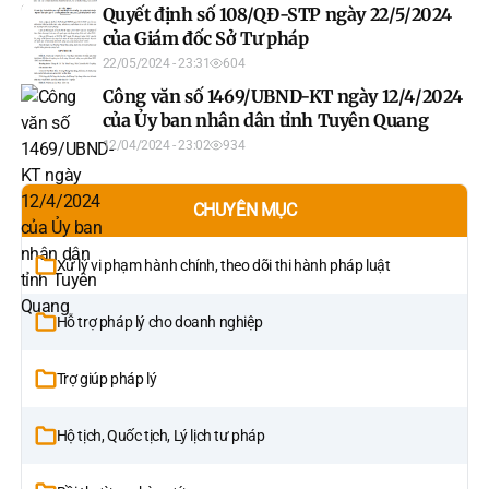
Quyết định số 108/QĐ-STP ngày 22/5/2024
của Giám đốc Sở Tư pháp
22/05/2024 - 23:31
604
Công văn số 1469/UBND-KT ngày 12/4/2024
của Ủy ban nhân dân tỉnh Tuyên Quang
12/04/2024 - 23:02
934
CHUYÊN MỤC
Xử lý vi phạm hành chính, theo dõi thi hành pháp luật
Hỗ trợ pháp lý cho doanh nghiệp
Trợ giúp pháp lý
Hộ tịch, Quốc tịch, Lý lịch tư pháp