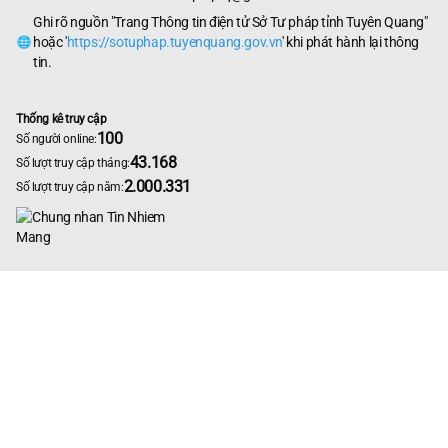
Ghi rõ nguồn "Trang Thông tin điện tử Sở Tư pháp tỉnh Tuyên Quang"
hoặc '
https://sotuphap.tuyenquang.gov.vn
' khi phát hành lại thông
tin.
Thống kê truy cập
100
Số người online:
43.168
Số lượt truy cập tháng:
2.000.331
Số lượt truy cập năm: