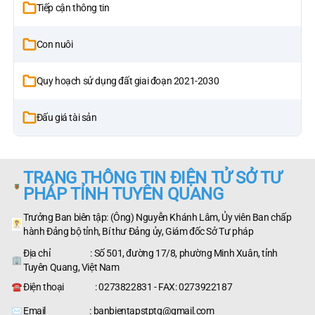
Tiếp cận thông tin
Con nuôi
Quy hoạch sử dụng đất giai đoạn 2021-2030
Đấu giá tài sản
TRANG THÔNG TIN ĐIỆN TỬ SỞ TƯ
PHÁP TỈNH TUYÊN QUANG
Trưởng Ban biên tập: (Ông) Nguyễn Khánh Lâm, Ủy viên Ban chấp
hành Đảng bộ tỉnh, Bí thư Đảng ủy, Giám đốc Sở Tư pháp
Địa chỉ : Số 501, đường 17/8, phường Minh Xuân, tỉnh
Tuyên Quang, Việt Nam
Điện thoại : 0273822831 - FAX: 0273922187
Email : banbientapstptq@gmail.com