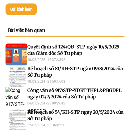
Gửi bình luận
Bài viết liên quan
Quyết định số 124/QĐ-STP ngày 10/5/2025
của Giám đốc Sở Tư pháp
10/05/2025 - 16:37
392
Kế hoạch số 81/KH-STP ngày 09/8/2024 của
Sở Tư pháp
10/08/2024 - 21:59
608
Công văn số 917/STP-XDKTTHPL&PBGDPL
ngày 02/7/2024 của Sử Tư pháp
04/07/2024 - 23:00
642
Kế hoạch số 54/KH-STP ngày 20/5/2024 của
Sở Tư pháp
22/05/2024 - 23:36
520