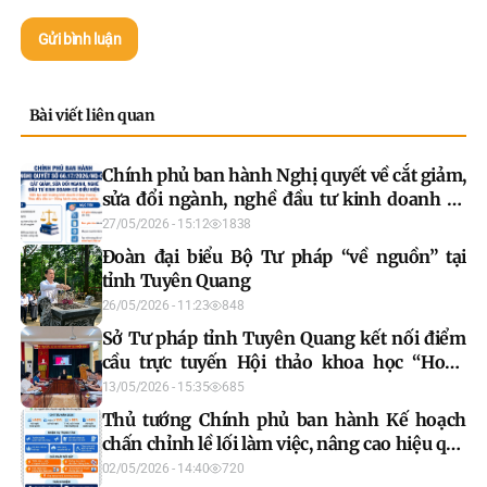
Gửi bình luận
Bài viết liên quan
Chính phủ ban hành Nghị quyết về cắt giảm,
sửa đổi ngành, nghề đầu tư kinh doanh có
điều kiện
27/05/2026 - 15:12
1838
Đoàn đại biểu Bộ Tư pháp “về nguồn” tại
tỉnh Tuyên Quang
26/05/2026 - 11:23
848
Sở Tư pháp tỉnh Tuyên Quang kết nối điểm
cầu trực tuyến Hội thảo khoa học “Hoàn
thiện pháp luật về ban hành quyết định
13/05/2026 - 15:35
685
hành chính”
Thủ tướng Chính phủ ban hành Kế hoạch
chấn chỉnh lề lối làm việc, nâng cao hiệu quả
hoạt động của hệ thống chính trị
02/05/2026 - 14:40
720