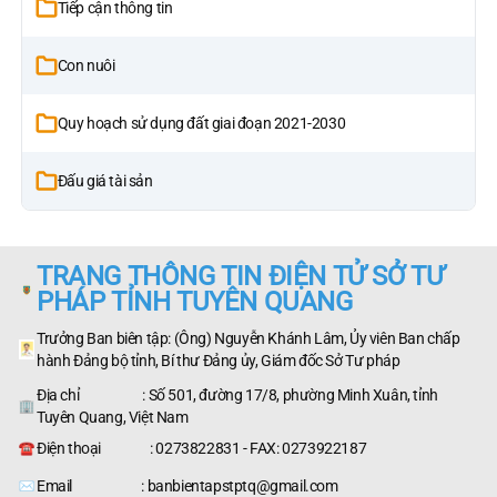
Tiếp cận thông tin
Con nuôi
Quy hoạch sử dụng đất giai đoạn 2021-2030
Đấu giá tài sản
TRANG THÔNG TIN ĐIỆN TỬ SỞ TƯ
PHÁP TỈNH TUYÊN QUANG
Trưởng Ban biên tập: (Ông) Nguyễn Khánh Lâm, Ủy viên Ban chấp
hành Đảng bộ tỉnh, Bí thư Đảng ủy, Giám đốc Sở Tư pháp
Địa chỉ : Số 501, đường 17/8, phường Minh Xuân, tỉnh
Tuyên Quang, Việt Nam
Điện thoại : 0273822831 - FAX: 0273922187
Email : banbientapstptq@gmail.com