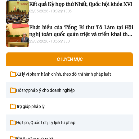
Kết quả Kỳ họp thứ Nhất, Quốc hội khóa XVI
02/05/2026 - 10:32
1305
Phát biểu của Tổng Bí thư Tô Lâm tại Hội
nghị toàn quốc quán triệt và triển khai thực
hiện Nghị quyết số 79-NQ/TW, Nghị quyết
25/02/2026 - 13:56
330
số 80-NQ/TW của Bộ Chính trị
CHUYÊN MỤC
Xử lý vi phạm hành chính, theo dõi thi hành pháp luật
Hỗ trợ pháp lý cho doanh nghiệp
Trợ giúp pháp lý
Hộ tịch, Quốc tịch, Lý lịch tư pháp
Bồi thường nhà nước