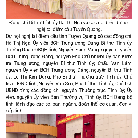
Đồng chí Bí thư Tỉnh ủy Hà Thị Nga và các đại biểu dự hội
nghị tại điểm cầu Tuyên Quang.
Dự hội nghị tại điểm cầu tỉnh Tuyên Quang có các đồng chí:
Hà Thị Nga, Ủy viên BCH Trung ương Đảng, Bí thư Tỉnh ủy,
Trưởng Đoàn ĐBQH tỉnh; Nguyễn Sáng Vang, nguyên Ủy viên
BCH Trung ương Đảng, nguyên Phó Chủ nhiệm Ủy ban Kiểm
tra Trung ương, nguyên Bí thư Tỉnh ủy; Chẩu Văn Lâm,
nguyên Ủy viên BCH Trung ương Đảng, nguyên Bí thư Tỉnh
ủy; Lê Thị Kim Dung, Phó Bí thư Thường trực Tỉnh ủy, Chủ
tịch HĐND tỉnh; Nguyễn Văn Sơn, Phó Bí thư Tỉnh ủy, Chủ tịch
UBND tỉnh; các đồng chí nguyên Thường trực Tỉnh ủy; Ủy
viên, nguyên Ủy viên Ban Thường vụ Tỉnh ủy, BCH Đảng bộ
tỉnh, lãnh đạo các sở, ban, ngành, đoàn thể, cơ quan, đơn vị
cấp tỉnh.