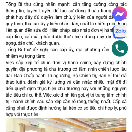
Tổng Bí thư cũng nhấn mạnh: cần tăng cường công tác
thông tin, tuyên truyền để tạo sự đồng thuận trong xã hội;
phát huy đầy đủ quyền làm chủ, ý kiến của người dân. Các
quy trình, thủ tục lấy ý kiến nhân dân, nhất là những nội dung
liên quan đến sửa đổi Hiến pháp, sáp nhập đơn vị hành chính
cấp tỉnh, cấp xã, phải được thực hiện đúng quy định, thận
trọng, dân chủ, khách quan.
Tổng Bí thư đề nghị các cấp ủy, địa phương cần lưu ý 4
nhiệm vụ trọng tâm:
Việc sắp xếp tổ chức đơn vị hành chính, xây dựng chính
quyền địa phương là chủ trương có tầm nhìn chiến lược lâu
dài. Ban Chấp hành Trung ương, Bộ Chính trị, Ban Bí thư đã
thảo luận, đánh giá kỹ lưỡng và cân nhắc nhiều mặt để đi
đến quyết định thực hiện chủ trương này với những nguyên
tắc, tiêu chí cụ thể. Việc xác định tên gọi, vị trí trung tâm chính
trị - hành chính sau sắp xếp cần rõ ràng, thống nhất. Cấp xã
cũng phải được định hướng lại trên cơ sở tiêu chí hợp lý, phù
hợp với thực tiễn.