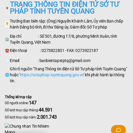
TRANG THÔNG TIN ĐIỆN TỬ SỞ TƯ
PHÁP TỈNH TUYÊN QUANG
Trưởng Ban biên tập: (Ông) Nguyễn Khánh Lâm, Ủy viên Ban chấp
hành Đảng bộ tỉnh, Bí thư Đảng ủy, Giám đốc Sở Tư pháp
Địa chỉ : Số 501, đường 17/8, phường Minh Xuân, tỉnh
Tuyên Quang, Việt Nam
Điện thoại : 0273822831 - FAX: 0273922187
Email : banbientapstptq@gmail.com
Ghi rõ nguồn "Trang Thông tin điện tử Sở Tư pháp tỉnh Tuyên Quang"
hoặc '
https://sotuphap.tuyenquang.gov.vn
' khi phát hành lại thông
tin.
Thống kê truy cập
147
Số người online:
44.591
Số lượt truy cập tháng:
2.001.743
Số lượt truy cập năm: