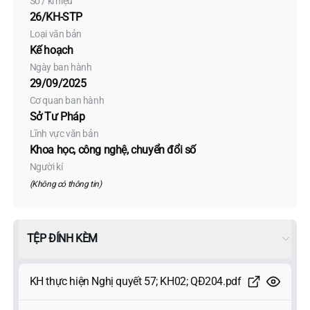
Số / kí hiệu
26/KH-STP
Loại văn bản
Kế hoạch
Ngày ban hành
29/09/2025
Cơ quan ban hành
Sở Tư Pháp
Lĩnh vực văn bản
Khoa học, công nghệ, chuyển đổi số
Người kí
(Không có thông tin)
TỆP ĐÍNH KÈM
KH thực hiện Nghị quyết 57; KH02; QĐ204.pdf