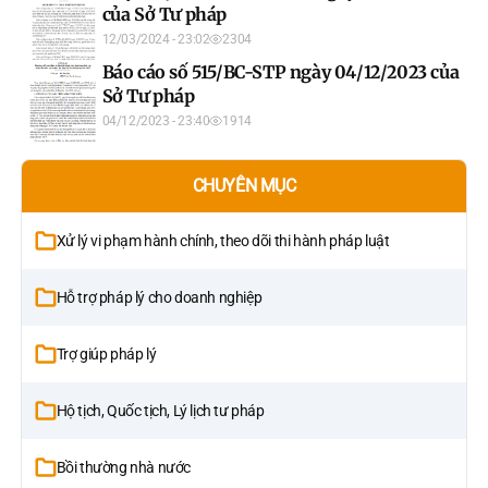
của Sở Tư pháp
12/03/2024 - 23:02
2304
Báo cáo số 515/BC-STP ngày 04/12/2023 của
Sở Tư pháp
04/12/2023 - 23:40
1914
CHUYÊN MỤC
Xử lý vi phạm hành chính, theo dõi thi hành pháp luật
Hỗ trợ pháp lý cho doanh nghiệp
Trợ giúp pháp lý
Hộ tịch, Quốc tịch, Lý lịch tư pháp
Bồi thường nhà nước