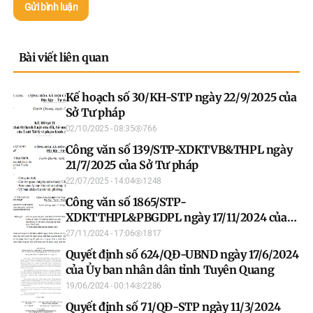
Gửi bình luận
Bài viết liên quan
Kế hoạch số 30/KH-STP ngày 22/9/2025 của
Sở Tư pháp
02/10/2025 - 08:35
766
Công văn số 139/STP-XDKTVB&THPL ngày
21/7/2025 của Sở Tư pháp
22/07/2025 - 14:04
1248
Công văn số 1865/STP-
XDKTTHPL&PBGDPL ngày 17/11/2024 của
Sở Tư pháp
27/11/2024 - 17:06
1817
Quyết định số 624/QĐ-UBND ngày 17/6/2024
của Ủy ban nhân dân tỉnh Tuyên Quang
19/06/2024 - 00:14
2286
Quyết định số 71/QĐ-STP ngày 11/3/2024