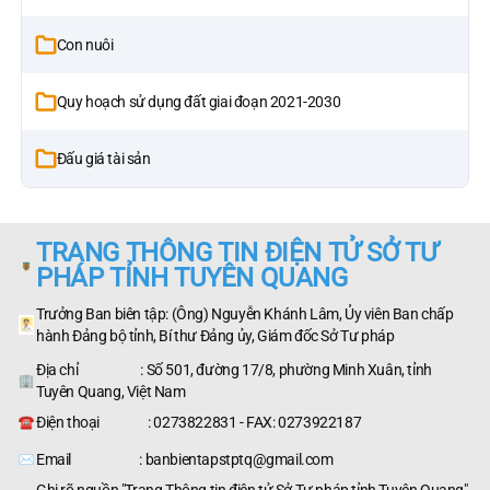
Con nuôi
Quy hoạch sử dụng đất giai đoạn 2021-2030
Đấu giá tài sản
TRANG THÔNG TIN ĐIỆN TỬ SỞ TƯ
PHÁP TỈNH TUYÊN QUANG
Trưởng Ban biên tập: (Ông) Nguyễn Khánh Lâm, Ủy viên Ban chấp
hành Đảng bộ tỉnh, Bí thư Đảng ủy, Giám đốc Sở Tư pháp
Địa chỉ : Số 501, đường 17/8, phường Minh Xuân, tỉnh
Tuyên Quang, Việt Nam
Điện thoại : 0273822831 - FAX: 0273922187
Email : banbientapstptq@gmail.com
Ghi rõ nguồn "Trang Thông tin điện tử Sở Tư pháp tỉnh Tuyên Quang"