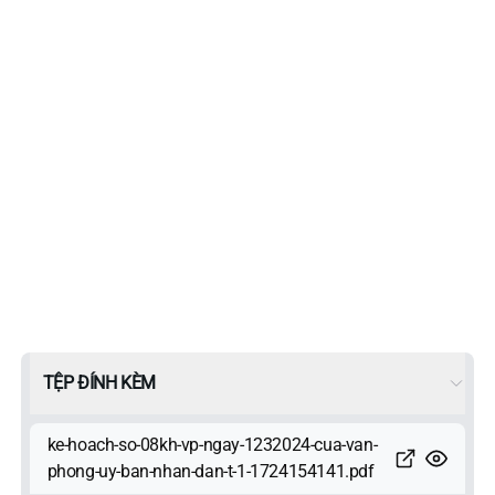
TỆP ĐÍNH KÈM
ke-hoach-so-08kh-vp-ngay-1232024-cua-van-
phong-uy-ban-nhan-dan-t-1-1724154141.pdf