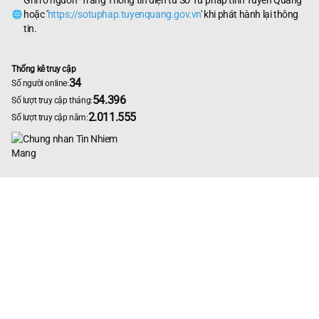
hoặc '
https://sotuphap.tuyenquang.gov.vn
' khi phát hành lại thông
tin.
Thống kê truy cập
34
Số người online:
54.396
Số lượt truy cập tháng:
2.011.555
Số lượt truy cập năm: