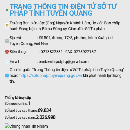
TRANG THÔNG TIN ĐIỆN TỬ SỞ TƯ
PHÁP TỈNH TUYÊN QUANG
Trưởng Ban biên tập: (Ông) Nguyễn Khánh Lâm, Ủy viên Ban chấp
hành Đảng bộ tỉnh, Bí thư Đảng ủy, Giám đốc Sở Tư pháp
Địa chỉ : Số 501, đường 17/8, phường Minh Xuân, tỉnh
Tuyên Quang, Việt Nam
Điện thoại : 0273822831 - FAX: 0273922187
Email : banbientapstptq@gmail.com
Ghi rõ nguồn "Trang Thông tin điện tử Sở Tư pháp tỉnh Tuyên Quang"
hoặc '
https://sotuphap.tuyenquang.gov.vn
' khi phát hành lại thông
tin.
Thống kê truy cập
1
Số người online:
69.834
Số lượt truy cập tháng:
2.026.990
Số lượt truy cập năm: