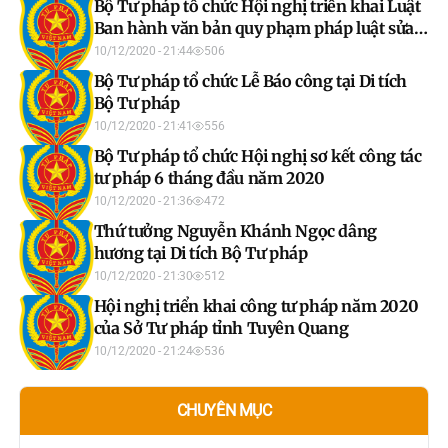
Bộ Tư pháp tổ chức Hội nghị triển khai Luật
Ban hành văn bản quy phạm pháp luật sửa
đổi
10/12/2020 - 21:44
506
Bộ Tư pháp tổ chức Lễ Báo công tại Di tích
Bộ Tư pháp
10/12/2020 - 21:41
556
Bộ Tư pháp tổ chức Hội nghị sơ kết công tác
tư pháp 6 tháng đầu năm 2020
10/12/2020 - 21:36
472
Thứ tưởng Nguyễn Khánh Ngọc dâng
hương tại Di tích Bộ Tư pháp
10/12/2020 - 21:30
512
Hội nghị triển khai công tư pháp năm 2020
của Sở Tư pháp tỉnh Tuyên Quang
10/12/2020 - 21:24
536
CHUYÊN MỤC