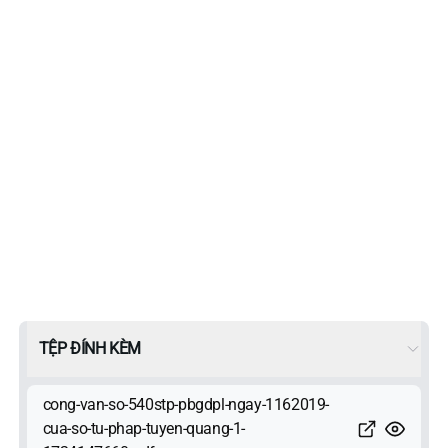
TỆP ĐÍNH KÈM
cong-van-so-540stp-pbgdpl-ngay-1162019-
cua-so-tu-phap-tuyen-quang-1-