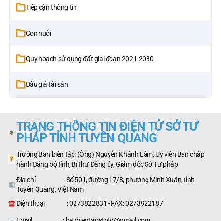
Tiếp cận thông tin
Con nuôi
Quy hoạch sử dụng đất giai đoạn 2021-2030
Đấu giá tài sản
TRANG THÔNG TIN ĐIỆN TỬ SỞ TƯ
PHÁP TỈNH TUYÊN QUANG
Trưởng Ban biên tập: (Ông) Nguyễn Khánh Lâm, Ủy viên Ban chấp
hành Đảng bộ tỉnh, Bí thư Đảng ủy, Giám đốc Sở Tư pháp
Địa chỉ : Số 501, đường 17/8, phường Minh Xuân, tỉnh
Tuyên Quang, Việt Nam
Điện thoại : 0273822831 - FAX: 0273922187
Email : banbientapstptq@gmail.com