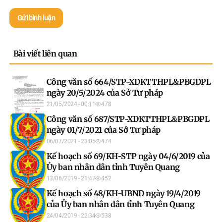
Gửi bình luận
Bài viết liên quan
Công văn số 664/STP-XDKTTHPL&PBGDPL
ngày 20/5/2024 của Sở Tư pháp
21/05/2024 - 00:11
478
Công văn số 687/STP-XDKTTHPL&PBGDPL
ngày 01/7/2021 của Sở Tư pháp
06/07/2021 - 23:05
474
Kế hoạch số 69/KH-STP ngày 04/6/2019 của
Ủy ban nhân dân tỉnh Tuyên Quang
13/06/2019 - 21:47
452
Kế hoạch số 48/KH-UBND ngày 19/4/2019
của Ủy ban nhân dân tỉnh Tuyên Quang
24/04/2019 - 22:34
538