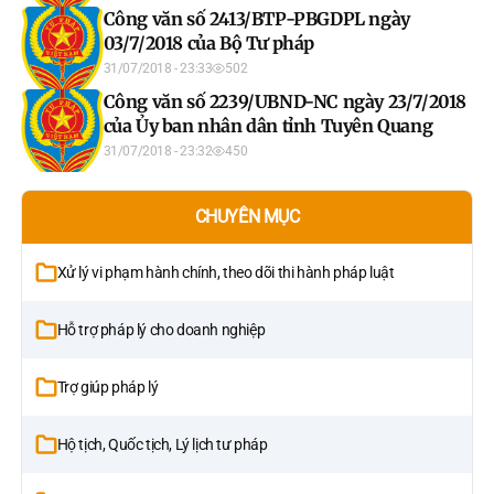
Công văn số 2413/BTP-PBGDPL ngày
03/7/2018 của Bộ Tư pháp
31/07/2018 - 23:33
502
Công văn số 2239/UBND-NC ngày 23/7/2018
của Ủy ban nhân dân tỉnh Tuyên Quang
31/07/2018 - 23:32
450
CHUYÊN MỤC
Xử lý vi phạm hành chính, theo dõi thi hành pháp luật
Hỗ trợ pháp lý cho doanh nghiệp
Trợ giúp pháp lý
Hộ tịch, Quốc tịch, Lý lịch tư pháp