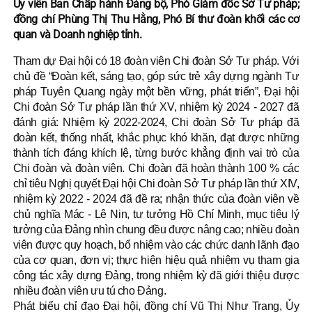
Ủy viên Ban Chấp hành Đảng bộ, Phó Giám đốc Sở Tư pháp;
đồng chí Phùng Thị Thu Hằng, Phó Bí thư đoàn khối các cơ
quan và Doanh nghiệp tỉnh.
Tham dự Đại hội có 18 đoàn viên Chi đoàn Sở Tư pháp. Với
chủ đề “Đoàn kết, sáng tạo, góp sức trẻ xây dựng ngành Tư
pháp Tuyên Quang ngày một bền vững, phát triển”, Đại hội
Chi đoàn Sở Tư pháp lần thứ XV, nhiệm kỳ 2024 - 2027 đã
đánh giá: Nhiệm kỳ 2022-2024, Chi đoàn Sở Tư pháp đã
đoàn kết, thống nhất, khắc phục khó khăn, đạt được những
thành tích đáng khích lệ, từng bước khẳng định vai trò của
Chi đoàn và đoàn viên. Chi đoàn đã hoàn thành 100 % các
chỉ tiêu Nghị quyết Đại hội Chi đoàn Sở Tư pháp lần thứ XIV,
nhiệm kỳ 2022 - 2024 đã đề ra; nhận thức của đoàn viên về
chủ nghĩa Mác - Lê Nin, tư tưởng Hồ Chí Minh, mục tiêu lý
tưởng của Đảng nhìn chung đều được nâng cao; nhiều đoàn
viên được quy hoạch, bổ nhiệm vào các chức danh lãnh đạo
của cơ quan, đơn vị; thực hiện hiệu quả nhiệm vụ tham gia
công tác xây dựng Đảng, trong nhiệm kỳ đã giới thiệu được
nhiều đoàn viên ưu tú cho Đảng.
Phát biểu chỉ đạo Đại hội, đồng chí Vũ Thị Như Trang, Ủy