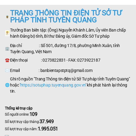
TRANG THÔNG TIN ĐIỆN TỬ SỞ TƯ
PHÁP TỈNH TUYÊN QUANG
Trưởng Ban biên tập: (Ông) Nguyễn Khánh Lâm, Ủy viên Ban chấp
hành Đảng bộ tỉnh, Bí thư Đảng ủy, Giám đốc Sở Tư pháp
Địa chỉ : Số 501, đường 17/8, phường Minh Xuân, tỉnh
Tuyên Quang, Việt Nam
Điện thoại : 0273822831 - FAX: 0273922187
Email : banbientapstptq@gmail.com
Ghi rõ nguồn "Trang Thông tin điện tử Sở Tư pháp tỉnh Tuyên Quang"
hoặc '
https://sotuphap.tuyenquang.gov.vn
' khi phát hành lại thông
tin.
Thống kê truy cập
109
Số người online:
37.949
Số lượt truy cập tháng:
1.995.051
Số lượt truy cập năm: