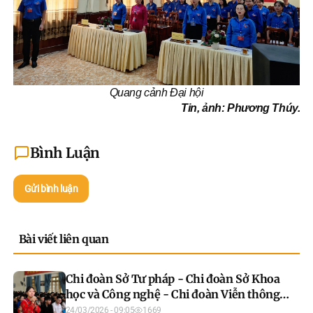
Quang cảnh Đại hội
Tin, ảnh: Phương Thúy.
Bình Luận
Gửi bình luận
Bài viết liên quan
Chi đoàn Sở Tư pháp - Chi đoàn Sở Khoa
học và Công nghệ - Chi đoàn Viễn thông
tỉnh Tuyên Quang phối hợp tổ chức tuyên
24/03/2026 - 09:05
1669