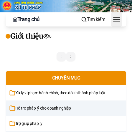
Trang chủ
Tìm kiếm
Toggle
Giới thiệu
0
CHUYÊN MỤC
Xử lý vi phạm hành chính, theo dõi thi hành pháp luật
Hỗ trợ pháp lý cho doanh nghiệp
Trợ giúp pháp lý